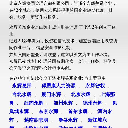
北京永辉协同管理咨询有限公司，与18个永辉关系企业，
在42个城市，使用云端系统提供跨国企业短期代雇、财
会、税务、薪资作业服务。
永辉关系企业是由陈中成注册会计师 于 1992年创立于台
北。
经过20多年努力，投资在信息技术，建立云端应用系统协
同作业平台， 信息安全维护机制。
并加入国际型会计师联盟，建立以英文为主工作环境。
永辉已变成专门处理跨国短期代雇、会计、税务、薪资及
公司登记之国际型会计师事务所。
在这些年间陆续创立下述永辉关系企业: 点击看更多
永辉总部
得恩康人力资源
永辉智权
、
、
、
台北永辉
厦门永辉
北京永辉
上海那
、
、
、
灵
纽约永辉
加州永辉
德州永辉
凤
、
、
、
、
凰城永辉
东京永辉
首尔永辉
河内永
、
、
、
辉
越南胡志明
曼谷永辉
新加坡永
、
、
、