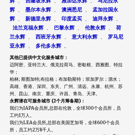
辉
吉隆坡永辉
雅加达永辉
马尼拉永
、
、
、
辉
墨尔本永辉
澳洲悉尼
孟加拉国永
、
、
、
辉
新德里永辉
印度孟买
迪拜永辉
、
、
、
、
法兰克福永辉
巴黎永辉
伦敦永辉
荷
、
、
、
兰永辉
西班牙永辉
意大利永辉
罗马尼
、
、
、
亚永辉
多伦多永辉
、
。
其他已提供中文化服务城市：
迈阿密、亚特兰大、俄克拉荷马、密歇根、西雅图、特拉
华；
柏林; 斯图加特;布拉格；布加勒斯特；班加罗尔；泗水；
高雄、香港、深圳、东关、广州、清远、永康、杭州、苏
州、昆山、南京、重庆、许昌、青岛、天津。
永辉潜在可服务城市 (2个月筹备期)：
我们为IAPA会员所,总部在伦敦，全球300个会员所，员
工约1万人。
我们为LEA会员所,总部在美国芝加哥，全球600个会员
所，员工约2万8千人。