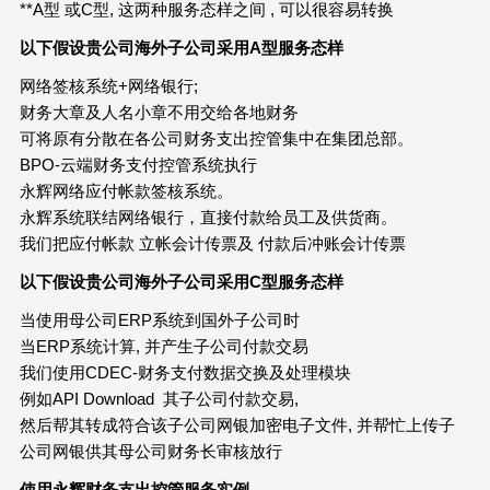
**A型 或C型, 这两种服务态样之间 , 可以很容易转换
以下假设贵公司海外子公司采用
A
型服务态样
网络签核系统+网络银行;
财务大章及人名小章不用交给各地财务
可将原有分散在各公司财务支出控管集中在集团总部。
BPO-云端财务支付控管系统执行
永辉网络应付帐款签核系统。
永辉系统联结网络银行，直接付款给员工及供货商。
我们把应付帐款 立帐会计传票及 付款后冲账会计传票
以下假设贵公司海外子公司采用
C
型服务态样
当使用母公司ERP系统到国外子公司时
当ERP系统计算, 并产生子公司付款交易
我们使用CDEC-财务支付数据交换及处理模块
例如API Download 其子公司付款交易,
然后帮其转成符合该子公司网银加密电子文件, 并帮忙上传子
公司网银供其母公司财务长审核放行
使用永辉财务支出控管服务实例