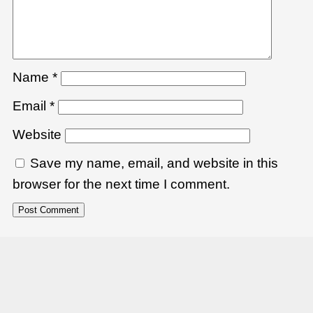
Name
*
Email
*
Website
Save my name, email, and website in this
browser for the next time I comment.
關係企業網頁地圖.
All Rights Reserved
首页
世界布点
中國其他城市
海外至北京
导览网站
|
|
|
|
备案号：京ICP备19035732号-1