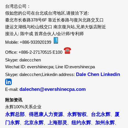
台湾总公司：
假如您的公司在台北或台湾地区,请接洽下述:
臺北市长春路378号6F 靠近长春路与復兴北路交叉口
捷运文湖线与松山线交口 南京復兴站,兄弟大饭店附近
接洽人: 陈中成 首席合伙人/会计师/专利师
Mobile: +886-933920199
Office: +886-2-27170515 E100
Skype: daleccchen
Wechat ID: evershiinecpa; Line ID:evershinecpa
Dale Chen Linkedin
Skype: daleccchen;Linkedin address:
dalechen@evershinecpa.com
E-mail:
附加资讯
永辉100%关系企业
永辉总部
得恩康人力资源
永辉智权
台北永辉
厦
、
、
、
、
门永辉
北京永辉
上海那灵
纽约永辉
加州永辉
、
、
、
、
、