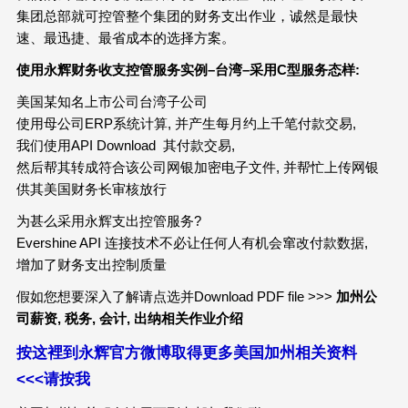
集团总部就可控管整个集团的财务支出作业，诚然是最快
速、最迅捷、最省成本的选择方案。
使用永辉财务收支控管服务实例
–
台湾
–
采用
C
型服务态样
:
美国某知名上市公司台湾子公司
使用母公司ERP系统计算, 并产生每月约上千笔付款交易,
我们使用API Download 其付款交易,
然后帮其转成符合该公司网银加密电子文件, 并帮忙上传网银
供其美国财务长审核放行
为甚么采用永辉支出控管服务?
Evershine API 连接技术不必让任何人有机会窜改付款数据,
增加了财务支出控制质量
假如您想要深入了解请点选并Download PDF file >>>
加州公
司薪资
,
税务
,
会计
,
出纳相关作业介绍
按这裡到永辉官方微博取得更多美国加州相关资料
<<<请按我