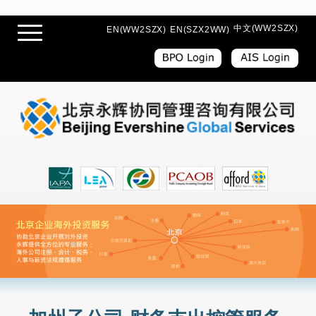
中文(WW2SZX)
EN(WW2SZX)
EN(SZX2WW)