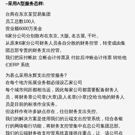
–
采用
A
型服务态样
:
台商在东京某贸易集团
员工总数100人
营业额6000万美金
6家分公司分别散布在东京, 大阪, 名古屋, 千叶。
从原来6家分公司财务人员各自分散的财务控管，转变成由集
团总部专责的财务支出控管。
我们把应付帐款 立帐会计传票及 付款后冲账会计传票 转给他
们ERP 系统
为甚么采用永辉支出控管服务?
在每个地方拓展业务都必须设乙家公司
每个城市间距都相当远，因此每家公司都需要配备财务人
员，将财务章公司章(大章)及人名章(小章)交给当地的财务人
员是目前的标准作业实务。
但这样作有许多缺点存在，往往财务支出失控。
我们的解决方案是使用我们的云端支出控管系统，结合各银
行的网络银行功能，将财务支控管集中在总公司集团总部。
我们的云端财务收支控管系统直接抓住重点，让 该公司在