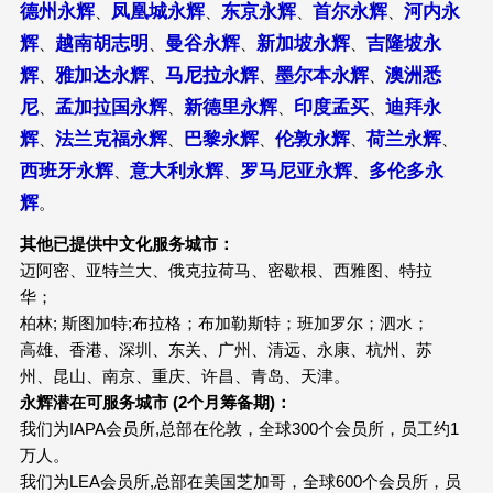
德州永辉
凤凰城永辉
东京永辉
首尔永辉
河内永
、
、
、
、
辉
越南胡志明
曼谷永辉
新加坡永辉
吉隆坡永
、
、
、
、
辉
雅加达永辉
马尼拉永辉
墨尔本永辉
澳洲悉
、
、
、
、
尼
孟加拉国永辉
新德里永辉
印度孟买
迪拜永
、
、
、
、
辉
法兰克福永辉
巴黎永辉
伦敦永辉
荷兰永辉
、
、
、
、
、
西班牙永辉
意大利永辉
罗马尼亚永辉
多伦多永
、
、
、
辉
。
其他已提供中文化服务城市：
迈阿密、亚特兰大、俄克拉荷马、密歇根、西雅图、特拉
华；
柏林; 斯图加特;布拉格；布加勒斯特；班加罗尔；泗水；
高雄、香港、深圳、东关、广州、清远、永康、杭州、苏
州、昆山、南京、重庆、许昌、青岛、天津。
永辉潜在可服务城市 (2个月筹备期)：
我们为IAPA会员所,总部在伦敦，全球300个会员所，员工约1
万人。
我们为LEA会员所,总部在美国芝加哥，全球600个会员所，员