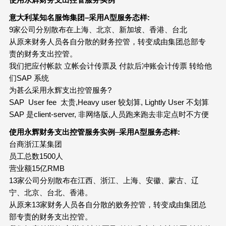
意大利某知名服饰集团
–
采用
A
型服务态样
:
9家公司分别散布在上海、北京、新加坡、香港、台北
从原来财务人员各自分散的财务控管，转变成由集团总部专
责的财务支出控管。
我们把应付帐款 立帐会计传票及 付款后冲账会计传票 转给他
们SAP 系统
为甚么采用永辉支出控管服务?
SAP User fee 太贵,Heavy user 较划算, Lightly User 不划算
SAP 是client-server, 非网络版,人员跑来跑去非定点时不方便
使用永辉财务支出控管服务实例
–
采用
A
型服务态样
:
台商浙江某集团
员工总数1500人
营业额15亿RMB
13家公司分别散布在江西、浙江、上海、安徽、蒙古、辽
宁、北京、台北、香港。
从原来13家财务人员各自分散的败务控管，转变成由集团总
部专责的财务支出控管。