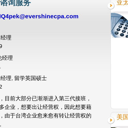
购谘询服务
亚
Q4pek@evershinecpa.com
萍经理
9
伦经理
1
经理, 留学英国硕士
2
，目前大部分已渐渐进入第三代接班，
多企业，想要出让经营权，因此想要藉
，由于台湾企业愈来愈有转让经营权的
美
。