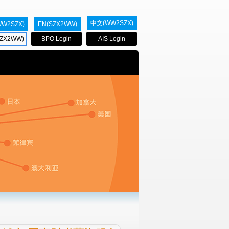
中文(WW2SZX)
WW2SZX)
EN(SZX2WW)
ZX2WW)
BPO Login
AIS Login