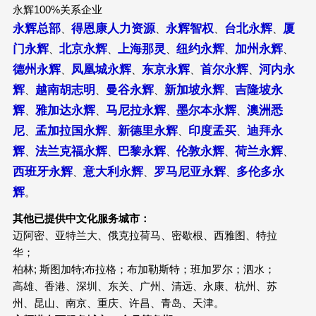
永辉100%关系企业
永辉总部
得恩康人力资源
永辉智权
台北永辉
厦
、
、
、
、
门永辉
北京永辉
上海那灵
纽约永辉
加州永辉
、
、
、
、
、
德州永辉
凤凰城永辉
东京永辉
首尔永辉
河内永
、
、
、
、
辉
越南胡志明
曼谷永辉
新加坡永辉
吉隆坡永
、
、
、
、
辉
雅加达永辉
马尼拉永辉
墨尔本永辉
澳洲悉
、
、
、
、
尼
孟加拉国永辉
新德里永辉
印度孟买
迪拜永
、
、
、
、
辉
法兰克福永辉
巴黎永辉
伦敦永辉
荷兰永辉
、
、
、
、
、
西班牙永辉
意大利永辉
罗马尼亚永辉
多伦多永
、
、
、
辉
。
其他已提供中文化服务城市：
迈阿密、亚特兰大、俄克拉荷马、密歇根、西雅图、特拉
华；
柏林; 斯图加特;布拉格；布加勒斯特；班加罗尔；泗水；
高雄、香港、深圳、东关、广州、清远、永康、杭州、苏
州、昆山、南京、重庆、许昌、青岛、天津。