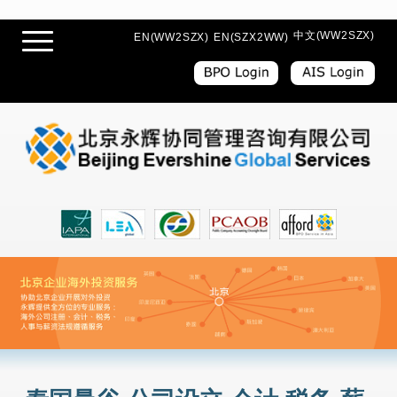
中文(WW2SZX)
EN(WW2SZX)
EN(SZX2WW)